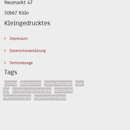
Neumarkt 47
50667 Köln
Kleingedrucktes
Impressum
Datenschutzerklärung
Terminabsage
Tags
Corona
Akupunktur
Tuina-Massage
Gua-
Sha
Ernaehrungstherapie
Westliche
Käutertherapie
Hypnosetherapie