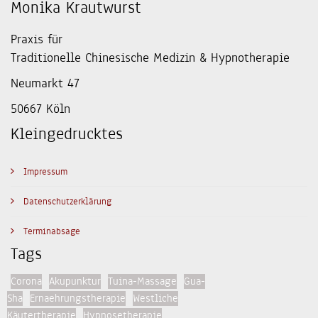
Monika Krautwurst
Praxis für
Traditionelle Chinesische Medizin & Hypnotherapie
Neumarkt 47
50667 Köln
Kleingedrucktes
Impressum
Datenschutzerklärung
Terminabsage
Tags
Corona
Akupunktur
Tuina-Massage
Gua-
Sha
Ernaehrungstherapie
Westliche
Käutertherapie
Hypnosetherapie