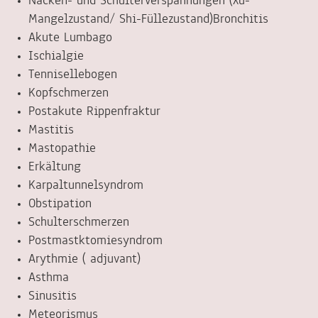
Nacken- und Schulterverspannungen (Xu-
Mangelzustand/ Shi-Füllezustand)Bronchitis
Akute Lumbago
Ischialgie
Tennisellebogen
Kopfschmerzen
Postakute Rippenfraktur
Mastitis
Mastopathie
Erkältung
Karpaltunnelsyndrom
Obstipation
Schulterschmerzen
Postmastktomiesyndrom
Arythmie ( adjuvant)
Asthma
Sinusitis
Meteorismus